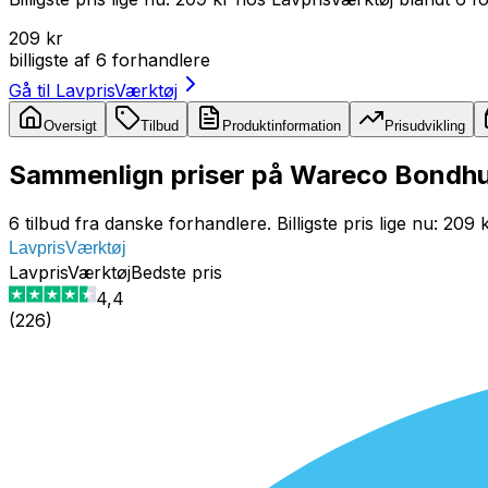
209 kr
billigste af
6
forhandlere
Gå til
LavprisVærktøj
Oversigt
Tilbud
Produktinformation
Prisudvikling
Sammenlign priser på Wareco Bondhus
6 tilbud fra danske forhandlere. Billigste pris lige nu: 209
LavprisVærktøj
LavprisVærktøj
Bedste pris
4,4
(
226
)