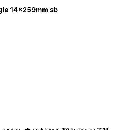
ugle 14x259mm sb
orhandlere. Historisk lavpris: 193 kr (februar 2026).