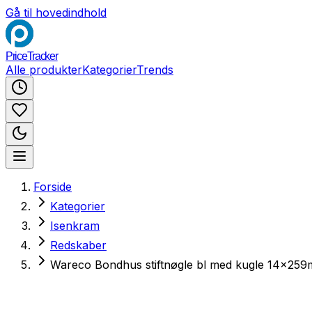
Gå til hovedindhold
PriceTracker
Alle produkter
Kategorier
Trends
Forside
Kategorier
Isenkram
Redskaber
Wareco Bondhus stiftnøgle bl med kugle 14x25