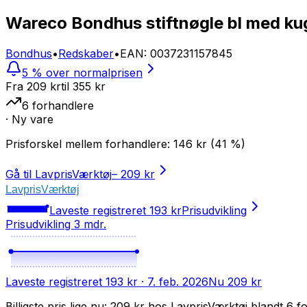
Wareco Bondhus stiftnøgle bl med k
Bondhus
•
Redskaber
•
EAN
:
0037231157845
5 % over normalprisen
Fra
209 kr
til
355
kr
6
forhandlere
· Ny vare
Prisforskel mellem forhandlere:
146
kr
(
41
%)
Gå til LavprisVærktøj
–
209 kr
LavprisVærktøj
Laveste registreret
193 kr
Prisudvikling
Prisudvikling 3 mdr.
Laveste registreret
193 kr
· 7. feb. 2026
Nu
209 kr
Billigste pris lige nu: 209 kr hos LavprisVærktøj blandt 6 f