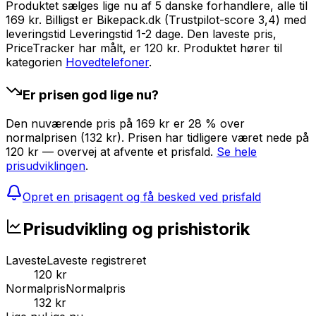
Produktet sælges lige nu af 5 danske forhandlere, alle til
169 kr. Billigst er Bikepack.dk (Trustpilot-score 3,4) med
leveringstid Leveringstid 1-2 dage. Den laveste pris,
PriceTracker har målt, er 120 kr.
Produktet hører til
kategorien
Hovedtelefoner
.
Er prisen god lige nu?
Den nuværende pris på 169 kr er 28 % over
normalprisen (132 kr). Prisen har tidligere været nede på
120 kr — overvej at afvente et prisfald.
Se hele
prisudviklingen
.
Opret en prisagent og få besked ved prisfald
Prisudvikling og prishistorik
Laveste
Laveste registreret
120 kr
Normalpris
Normalpris
132 kr