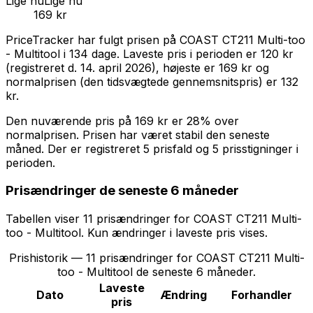
Lige nu
Lige nu
169 kr
PriceTracker har fulgt prisen på
COAST CT211 Multi-too
- Multitool
i
134
dage.
Laveste pris i perioden er
120 kr
(registreret d.
14. april 2026
),
højeste er
169 kr
og
normalprisen (den tidsvægtede gennemsnitspris) er
132
kr
.
Den nuværende pris på
169 kr
er
28% over
normalprisen
.
Prisen har været stabil den seneste
måned.
Der er registreret 5 prisfald og 5 prisstigninger i
perioden.
Prisændringer de seneste 6 måneder
Tabellen viser
11
prisændring
er
for
COAST CT211 Multi-
too - Multitool
. Kun ændringer i laveste pris vises.
Prishistorik —
11
prisændringer for
COAST CT211 Multi-
too - Multitool
de seneste 6 måneder.
Laveste
Dato
Ændring
Forhandler
pris