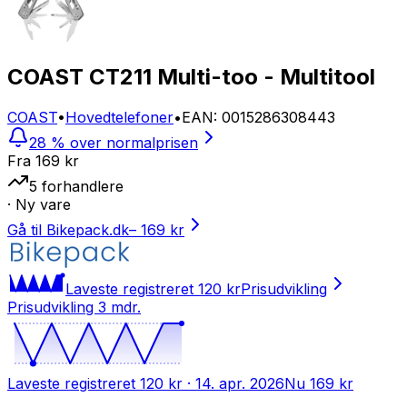
COAST CT211 Multi-too - Multitool
COAST
•
Hovedtelefoner
•
EAN
:
0015286308443
28 % over normalprisen
Fra
169 kr
5
forhandlere
· Ny vare
Gå til Bikepack.dk
–
169 kr
Laveste registreret
120 kr
Prisudvikling
Prisudvikling 3 mdr.
Laveste registreret
120 kr
· 14. apr. 2026
Nu
169 kr