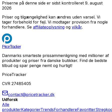
Priserne på denne side er sidst kontrolleret
9. august
2026
Priser og tilgængelighed kan ændres uden varsel. Vi
tager forbehold for fejl.
Vi modtager provision fra nogle
forhandlere. Se
affiliateoplysning
og
vilkår
.
PriceTracker
Danmarks smarteste prissammenligning med millioner af
produkter og priser fra danske butikker. Find de bedste
tilbud og spar penge nemt og hurtigt!
PriceTracker
CVR 27485405
contact@pricetracker.dk
Udforsk
Alle
produkter
Kategorier
Trends
Forhandlere
Favoritter
Stregko