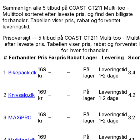
Sammenlign alle 5 tilbud på COAST CT211 Multi-too -
Multitool sorteret efter laveste pris, og find den billigste
forhandler. Tabellen viser pris, rabat og forventet
leveringstid.
Prisoversigt — 5 tilbud på COAST CT211 Multi-too - Multit
efter laveste pris. Tabellen viser pris, rabat og forventet 
for hver forhandler.
#
Forhandler
Pris
Førpris
Rabat
Lager
Levering
Sco
169
På
Leveringstid
1
Bikepack.dk
–
–
3.4
kr
lager
1-2 dage
169
På
Leveringstid
2
Knivsalg.dk
–
–
4.2
kr
lager
1-2 dage
169
På
Leveringstid
3
MAXiPRO
–
–
3.2
kr
lager
1-2 dage
169
På
Leveringstid