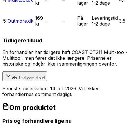
4
Multitool.dk
–
–
4.1
kr
lager
1-2 dage
169
På
Leveringstid
5
Outmore.dk
–
–
3.5
kr
lager
1-2 dage
Tidligere tilbud
Én forhandler
har tidligere haft
COAST CT211 Multi-too -
Multitool
, men fører det ikke længere. Priserne er
historiske og indgår ikke i sammenligningen ovenfor.
Vis
1
tidligere tilbud
Seneste observation:
14. jul. 2026
. Vi tjekker
forhandlernes sortiment dagligt.
Om produktet
Pris og forhandlere lige nu