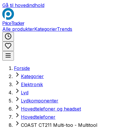
Gå til hovedindhold
PriceTracker
Alle produkter
Kategorier
Trends
Forside
Kategorier
Elektronik
Lyd
Lydkomponenter
Hovedtelefoner og headset
Hovedtelefoner
COAST CT211 Multi-too - Multitool