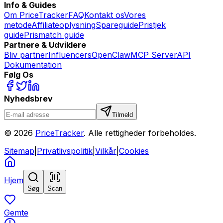
Info & Guides
Om PriceTracker
FAQ
Kontakt os
Vores
metode
Affiliateoplysning
Spareguide
Pristjek
guide
Prismatch guide
Partnere & Udviklere
Bliv partner
Influencers
OpenClaw
MCP Server
API
Dokumentation
Følg Os
Nyhedsbrev
Tilmeld
©
2026
PriceTracker
. Alle rettigheder forbeholdes.
Sitemap
|
Privatlivspolitik
|
Vilkår
|
Cookies
Hjem
Søg
Scan
Gemte