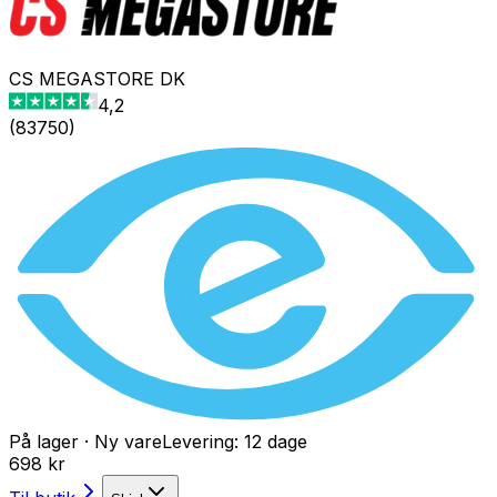
CS MEGASTORE DK
4,2
(
83750
)
På lager
·
Ny vare
Levering:
12 dage
698 kr