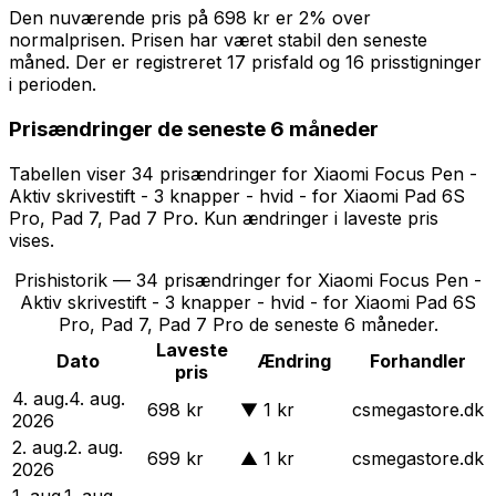
Den nuværende pris på
698 kr
er
2% over
normalprisen
.
Prisen har været stabil den seneste
måned.
Der er registreret 17 prisfald og 16 prisstigninger
i perioden.
Prisændringer de seneste 6 måneder
Tabellen viser
34
prisændring
er
for
Xiaomi Focus Pen -
Aktiv skrivestift - 3 knapper - hvid - for Xiaomi Pad 6S
Pro, Pad 7, Pad 7 Pro
. Kun ændringer i laveste pris
vises.
Prishistorik —
34
prisændringer for
Xiaomi Focus Pen -
Aktiv skrivestift - 3 knapper - hvid - for Xiaomi Pad 6S
Pro, Pad 7, Pad 7 Pro
de seneste 6 måneder.
Laveste
Dato
Ændring
Forhandler
pris
4. aug.
4. aug.
698 kr
▼
1 kr
csmegastore.dk
2026
2. aug.
2. aug.
699 kr
▲
1 kr
csmegastore.dk
2026
1. aug.
1. aug.