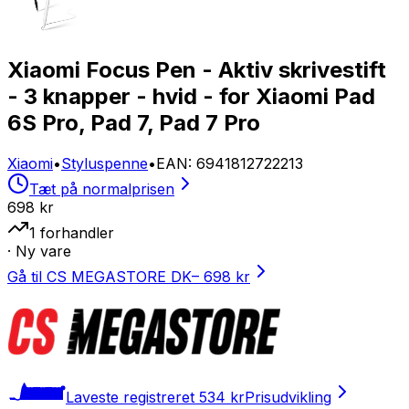
Xiaomi Focus Pen - Aktiv skrivestift
- 3 knapper - hvid - for Xiaomi Pad
6S Pro, Pad 7, Pad 7 Pro
Xiaomi
•
Styluspenne
•
EAN
:
6941812722213
Tæt på normalprisen
698 kr
1
forhandler
· Ny vare
Gå til CS MEGASTORE DK
–
698 kr
Laveste registreret
534 kr
Prisudvikling