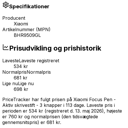
Specifikationer
Producent
Xiaomi
Artikelnummer (MPN)
BHR9509GL
Prisudvikling og prishistorik
Laveste
Laveste registreret
534 kr
Normalpris
Normalpris
681 kr
Lige nu
Lige nu
698 kr
PriceTracker har fulgt prisen på
Xiaomi Focus Pen -
Aktiv skrivestift - 3 knapper
i
113
dage.
Laveste pris i
perioden er
534 kr
(registreret d.
13. maj 2026
),
højeste
er
760 kr
og normalprisen (den tidsvægtede
gennemsnitspris) er
681 kr
.