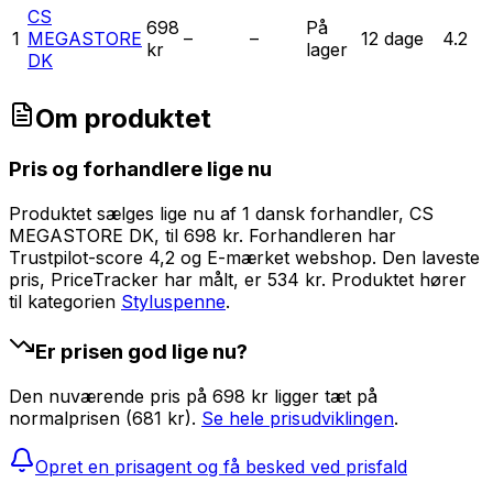
CS
698
På
1
MEGASTORE
–
–
12 dage
4.2
kr
lager
DK
Om produktet
Pris og forhandlere lige nu
Produktet sælges lige nu af 1 dansk forhandler, CS
MEGASTORE DK, til 698 kr. Forhandleren har
Trustpilot-score 4,2 og E-mærket webshop. Den laveste
pris, PriceTracker har målt, er 534 kr.
Produktet hører
til kategorien
Styluspenne
.
Er prisen god lige nu?
Den nuværende pris på 698 kr ligger tæt på
normalprisen (681 kr).
Se hele prisudviklingen
.
Opret en prisagent og få besked ved prisfald