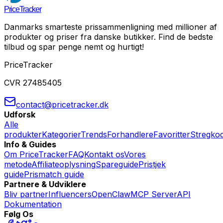
PriceTracker
Danmarks smarteste prissammenligning med millioner af
produkter og priser fra danske butikker. Find de bedste
tilbud og spar penge nemt og hurtigt!
PriceTracker
CVR 27485405
contact@pricetracker.dk
Udforsk
Alle
produkter
Kategorier
Trends
Forhandlere
Favoritter
Stregko
Info & Guides
Om PriceTracker
FAQ
Kontakt os
Vores
metode
Affiliateoplysning
Spareguide
Pristjek
guide
Prismatch guide
Partnere & Udviklere
Bliv partner
Influencers
OpenClaw
MCP Server
API
Dokumentation
Følg Os