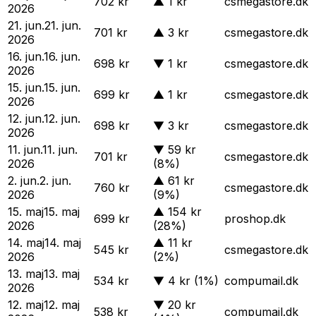
702 kr
▲
1 kr
csmegastore.dk
2026
21. jun.
21. jun.
701 kr
▲
3 kr
csmegastore.dk
2026
16. jun.
16. jun.
698 kr
▼
1 kr
csmegastore.dk
2026
15. jun.
15. jun.
699 kr
▲
1 kr
csmegastore.dk
2026
12. jun.
12. jun.
698 kr
▼
3 kr
csmegastore.dk
2026
11. jun.
11. jun.
▼
59 kr
701 kr
csmegastore.dk
2026
(8%)
2. jun.
2. jun.
▲
61 kr
760 kr
csmegastore.dk
2026
(9%)
15. maj
15. maj
▲
154 kr
699 kr
proshop.dk
2026
(28%)
14. maj
14. maj
▲
11 kr
545 kr
csmegastore.dk
2026
(2%)
13. maj
13. maj
534 kr
▼
4 kr
(1%)
compumail.dk
2026
12. maj
12. maj
▼
20 kr
538 kr
compumail.dk