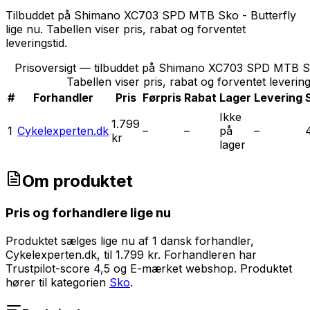
Tilbuddet på Shimano XC703 SPD MTB Sko - Butterfly
lige nu. Tabellen viser pris, rabat og forventet
leveringstid.
Prisoversigt — tilbuddet på Shimano XC703 SPD MTB Sk
Tabellen viser pris, rabat og forventet levering
#
Forhandler
Pris
Førpris
Rabat
Lager
Levering
Ikke
1.799
1
Cykelexperten.dk
–
–
på
–
kr
lager
Om produktet
Pris og forhandlere lige nu
Produktet sælges lige nu af 1 dansk forhandler,
Cykelexperten.dk, til 1.799 kr. Forhandleren har
Trustpilot-score 4,5 og E-mærket webshop.
Produktet
hører til kategorien
Sko
.