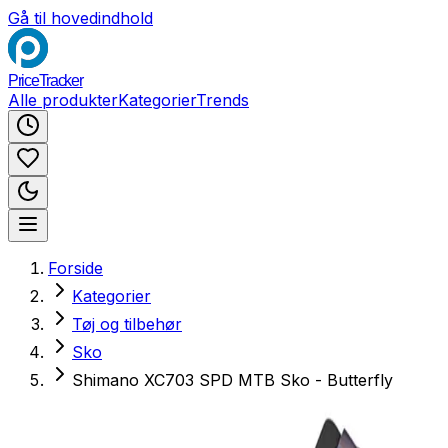
Gå til hovedindhold
PriceTracker
Alle produkter
Kategorier
Trends
Forside
Kategorier
Tøj og tilbehør
Sko
Shimano XC703 SPD MTB Sko - Butterfly