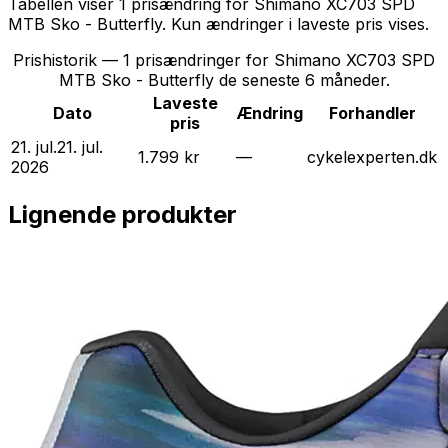
Tabellen viser
1
prisændring
for
Shimano XC703 SPD
MTB Sko - Butterfly
. Kun ændringer i laveste pris vises.
Prishistorik —
1
prisændringer for
Shimano XC703 SPD
MTB Sko - Butterfly
de seneste 6 måneder.
Laveste
Dato
Ændring
Forhandler
pris
21. jul.
21. jul.
1.799 kr
—
cykelexperten.dk
2026
Lignende produkter