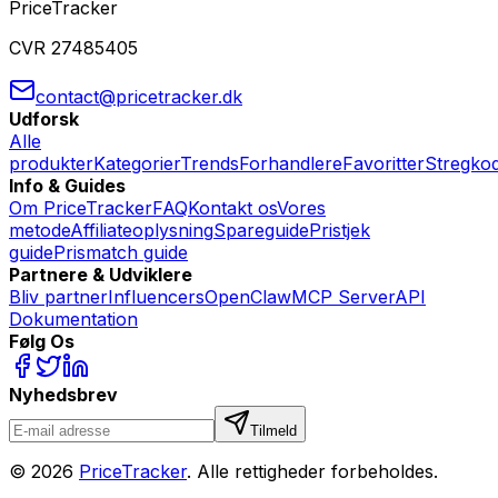
PriceTracker
CVR 27485405
contact@pricetracker.dk
Udforsk
Alle
produkter
Kategorier
Trends
Forhandlere
Favoritter
Stregko
Info & Guides
Om PriceTracker
FAQ
Kontakt os
Vores
metode
Affiliateoplysning
Spareguide
Pristjek
guide
Prismatch guide
Partnere & Udviklere
Bliv partner
Influencers
OpenClaw
MCP Server
API
Dokumentation
Følg Os
Nyhedsbrev
Tilmeld
©
2026
PriceTracker
. Alle rettigheder forbeholdes.