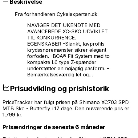
Beskrivelse
Fra forhandleren
Cykelexperten.dk
:
NAVIGER DET UKENDTE MED
AVANCEREDE XC-SKO UDVIKLET
TIL KONKURRENCE.
EGENSKABER -Slankt, lavprofils
krydssnøremønster sikrer elegant
forfoden. -BOA® Fit System med to
kompakte L6 type Z-spænder
understøtter en nøjagtig pasform. -
Bemærkelsesværdig let og
…
Prisudvikling og prishistorik
PriceTracker har fulgt prisen på
Shimano XC703 SPD
MTB Sko - Butterfly
i
17
dage
.
Den nuværende pris er
1.799 kr
.
Prisændringer de seneste 6 måneder