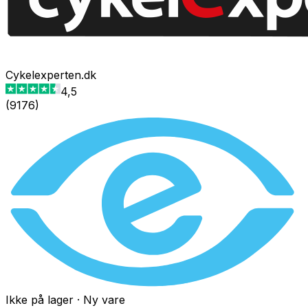
Cykelexperten.dk
4,5
(
9176
)
Ikke på lager
·
Ny vare