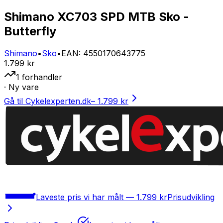
Shimano XC703 SPD MTB Sko -
Butterfly
Shimano
•
Sko
•
EAN
:
4550170643775
1.799 kr
1
forhandler
· Ny vare
Gå til Cykelexperten.dk
–
1.799 kr
Laveste pris vi har målt —
1.799 kr
Prisudvikling