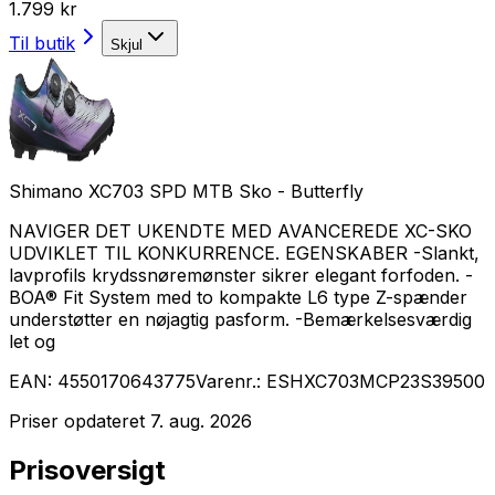
1.799 kr
Til butik
Skjul
Shimano XC703 SPD MTB Sko - Butterfly
NAVIGER DET UKENDTE MED AVANCEREDE XC-SKO
UDVIKLET TIL KONKURRENCE. EGENSKABER -Slankt,
lavprofils krydssnøremønster sikrer elegant forfoden. -
BOA® Fit System med to kompakte L6 type Z-spænder
understøtter en nøjagtig pasform. -Bemærkelsesværdig
let og
EAN:
4550170643775
Varenr.:
ESHXC703MCP23S39500
Priser opdateret
7. aug. 2026
Prisoversigt