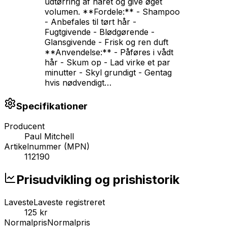
udtørring af håret og give øget
volumen. **Fordele:** - Shampoo
- Anbefales til tørt hår -
Fugtgivende - Blødgørende -
Glansgivende - Frisk og ren duft
**Anvendelse:** - Påføres i vådt
hår - Skum op - Lad virke et par
minutter - Skyl grundigt - Gentag
hvis nødvendigt
…
Specifikationer
Producent
Paul Mitchell
Artikelnummer (MPN)
112190
Prisudvikling og prishistorik
Laveste
Laveste registreret
125 kr
Normalpris
Normalpris