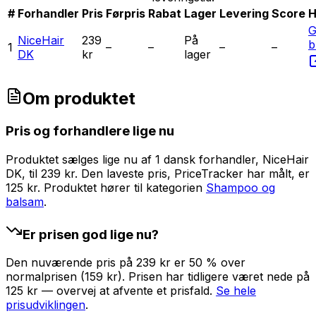
#
Forhandler
Pris
Førpris
Rabat
Lager
Levering
Score
H
G
NiceHair
239
På
b
1
–
–
–
–
DK
kr
lager
Om produktet
Pris og forhandlere lige nu
Produktet sælges lige nu af 1 dansk forhandler, NiceHair
DK, til 239 kr. Den laveste pris, PriceTracker har målt, er
125 kr.
Produktet hører til kategorien
Shampoo og
balsam
.
Er prisen god lige nu?
Den nuværende pris på 239 kr er 50 % over
normalprisen (159 kr). Prisen har tidligere været nede på
125 kr — overvej at afvente et prisfald.
Se hele
prisudviklingen
.