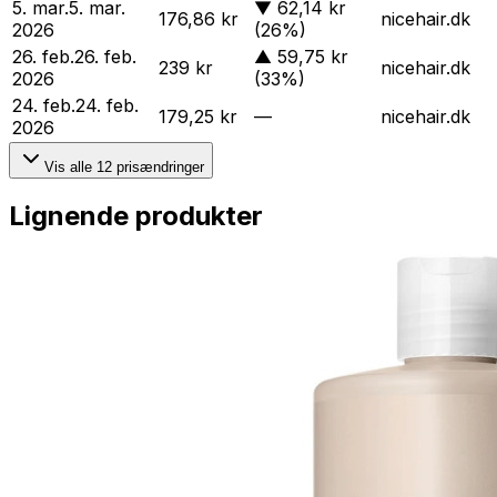
5. mar.
5. mar.
▼
62,14 kr
176,86 kr
nicehair.dk
2026
(26%)
26. feb.
26. feb.
▲
59,75 kr
239 kr
nicehair.dk
2026
(33%)
24. feb.
24. feb.
179,25 kr
—
nicehair.dk
2026
Vis alle
12
prisændringer
Lignende produkter