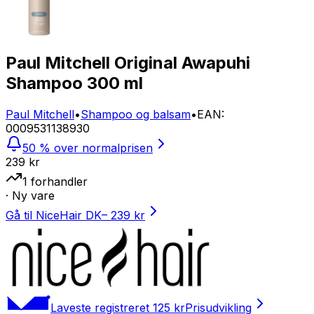
Paul Mitchell Original Awapuhi
Shampoo 300 ml
Paul Mitchell
•
Shampoo og balsam
•
EAN
:
0009531138930
50 % over normalprisen
239 kr
1
forhandler
· Ny vare
Gå til NiceHair DK
–
239 kr
Laveste registreret
125 kr
Prisudvikling