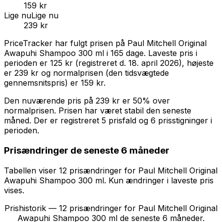
159 kr
Lige nu
Lige nu
239 kr
PriceTracker har fulgt prisen på
Paul Mitchell Original
Awapuhi Shampoo 300 ml
i
165
dage.
Laveste pris i
perioden er
125 kr
(registreret d.
18. april 2026
),
højeste
er
239 kr
og normalprisen (den tidsvægtede
gennemsnitspris) er
159 kr
.
Den nuværende pris på
239 kr
er
50% over
normalprisen
.
Prisen har været stabil den seneste
måned.
Der er registreret 5 prisfald og 6 prisstigninger i
perioden.
Prisændringer de seneste 6 måneder
Tabellen viser
12
prisændring
er
for
Paul Mitchell Original
Awapuhi Shampoo 300 ml
. Kun ændringer i laveste pris
vises.
Prishistorik —
12
prisændringer for
Paul Mitchell Original
Awapuhi Shampoo 300 ml
de seneste 6 måneder.