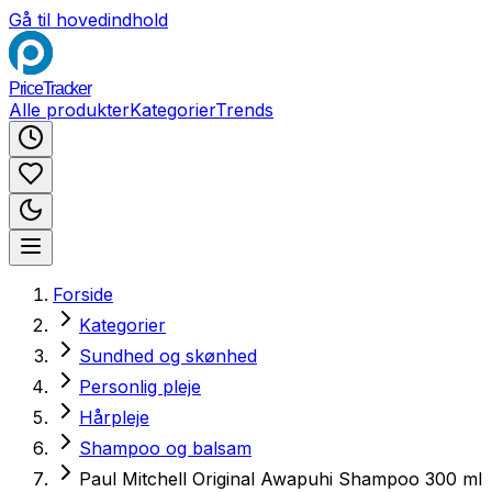
Gå til hovedindhold
PriceTracker
Alle produkter
Kategorier
Trends
Forside
Kategorier
Sundhed og skønhed
Personlig pleje
Hårpleje
Shampoo og balsam
Paul Mitchell Original Awapuhi Shampoo 300 ml