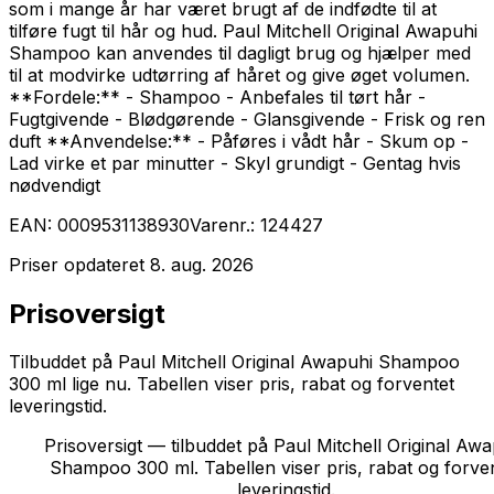
som i mange år har været brugt af de indfødte til at
tilføre fugt til hår og hud. Paul Mitchell Original Awapuhi
Shampoo kan anvendes til dagligt brug og hjælper med
til at modvirke udtørring af håret og give øget volumen.
**Fordele:** - Shampoo - Anbefales til tørt hår -
Fugtgivende - Blødgørende - Glansgivende - Frisk og ren
duft **Anvendelse:** - Påføres i vådt hår - Skum op -
Lad virke et par minutter - Skyl grundigt - Gentag hvis
nødvendigt
EAN:
0009531138930
Varenr.:
124427
Priser opdateret
8. aug. 2026
Prisoversigt
Tilbuddet på Paul Mitchell Original Awapuhi Shampoo
300 ml lige nu. Tabellen viser pris, rabat og forventet
leveringstid.
Prisoversigt — tilbuddet på Paul Mitchell Original Aw
Shampoo 300 ml. Tabellen viser pris, rabat og forve
leveringstid.