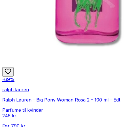
-
69
%
ralph lauren
Ralph Lauren - Big Pony Woman Rosa 2 - 100 ml - Edt
Parfume til kvinder
245 kr.
Før
790 kr.