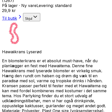
(
1267
)
På lager
·
Ny vare
Levering:
standard
29,9 kr
Til butik
Skjul
Hawaiikrans Lyserød
En blomsterkrans er et absolut must-have, når du
planlægger en fest med Hawaiitema. Denne fine
Hawaiikrans med lyserøde blomster er virkelig smuk.
Hæng den rundt om halsen og drøm dig væk til en
paradisø med sol, varme og tropiske drinks i hånden.
Kransen passer perfekt til fester med et Hawaiitema og
kan med fordel kombineres med kostumer i det samme
tema. Hos Partyking finder du et stort udvalg af
udklædningstilbehør, men vi har også drinkpinde,
oppustelige kaktusser, guirlander og meget andet godt.
Materiale: Polyester, Plast One size (voksenstørrelse).