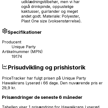
udklædningstilbehør, men vi har
også drinkpinde, oppustelige
kaktusser, guirlander og meget
andet godt. Materiale: Polyester,
Plast One size (voksenstørrelse).
Specifikationer
Producent
Unique Party
Artikelnummer (MPN)
19174
Prisudvikling og prishistorik
PriceTracker har fulgt prisen på
Unique Party
Hawaiikrans Lyserød
i
66
dage
.
Den nuværende pris er
29,9 kr
.
Prisændringer de seneste 6 måneder
Tabellen viser
1
prisændring
for
Hawaiikrans Lyserød
.