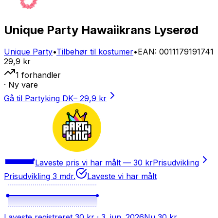
Unique Party Hawaiikrans Lyserød
Unique Party
•
Tilbehør til kostumer
•
EAN
:
0011179191741
29,9 kr
1
forhandler
· Ny vare
Gå til Partyking DK
–
29,9 kr
Laveste pris vi har målt —
30 kr
Prisudvikling
Prisudvikling 3 mdr.
Laveste vi har målt
Laveste registreret
30 kr
· 3. jun. 2026
Nu
30 kr