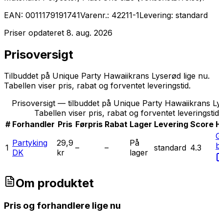
EAN:
0011179191741
Varenr.:
42211-1
Levering:
standard
Priser opdateret
8. aug. 2026
Prisoversigt
Tilbuddet på Unique Party Hawaiikrans Lyserød lige nu.
Tabellen viser pris, rabat og forventet leveringstid.
Prisoversigt — tilbuddet på Unique Party Hawaiikrans L
Tabellen viser pris, rabat og forventet leveringstid
#
Forhandler
Pris
Førpris
Rabat
Lager
Levering
Score
G
Partyking
29,9
På
1
–
–
standard
4.3
DK
kr
lager
Om produktet
Pris og forhandlere lige nu