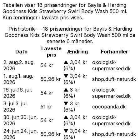
Tabellen viser
18
prisændring
er
for
Baylis & Harding
Goodness Kids Strawberry Swirl Body Wash 500 ml
.
Kun ændringer i laveste pris vises.
Prishistorik —
18
prisændringer for
Baylis & Harding
Goodness Kids Strawberry Swirl Body Wash 500 ml
de
seneste 6 måneder.
Laveste
Dato
Ændring
Forhandler
pris
2. aug.
2. aug.
▲
3,04 kr
okologisk-
54 kr
2026
(6%)
supermarked.dk
1. aug.
1. aug.
▼
3,04 kr
50,96 kr
shop.duft-natur.dk
2026
(6%)
16. jul.
16. jul.
▲
3 kr
okologisk-
54 kr
2026
(6%)
supermarked.dk
3. jul.
3. jul.
▼
3 kr
51 kr
cocopanda.dk
2026
(6%)
30. jun.
30. jun.
▲
3,04 kr
okologisk-
54 kr
2026
(6%)
supermarked.dk
24. jun.
24. jun.
▼
3,04 kr
50,96 kr
shop.duft-natur.dk
2026
(6%)