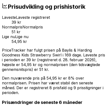
Prisudvikling og prishistorik
Laveste
Laveste registreret
39 kr
Normalpris
Normalpris
51 kr
Lige nu
Lige nu
54,95 kr
PriceTracker har fulgt prisen på
Baylis & Harding
Goodness Kids Strawberry Swirl
i
169
dage.
Laveste pris
i perioden er
39 kr
(registreret d.
28. februar 2026
),
højeste er
54,95 kr
og normalprisen (den tidsvægtede
gennemsnitspris) er
51 kr
.
Den nuværende pris på
54,95 kr
er
8% over
normalprisen
.
Prisen har været stabil den seneste
måned.
Der er registreret 8 prisfald og 9 prisstigninger i
perioden.
Prisændringer de seneste 6 måneder