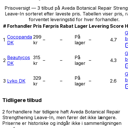
Prisoversigt — 3 tilbud på Aveda Botanical Repair Stren
Leave-In sorteret efter laveste pris. Tabellen viser pris, 
forventet leveringstid for hver forhandler.
#
Forhandler
Pris
Førpris
Rabat
Lager
Levering
Score
H
G
Cocopanda
299
På
b
1
–
–
–
4.7
DK
kr
lager
G
Beautycos
315
På
b
2
–
–
–
4.3
DK
kr
lager
G
329
På
b
3
Lyko DK
–
–
–
2.6
kr
lager
Tidligere tilbud
2 forhandlere
har tidligere haft
Aveda Botanical Repair
Strengthening Leave-In
, men fører det ikke længere.
Priserne er historiske og indgår ikke i sammenligningen