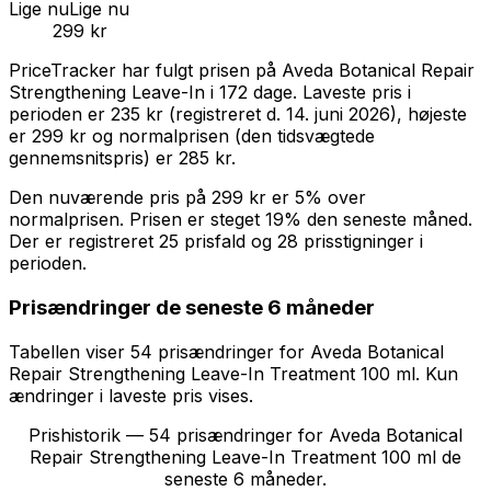
Lige nu
Lige nu
299 kr
PriceTracker har fulgt prisen på
Aveda Botanical Repair
Strengthening Leave-In
i
172
dage.
Laveste pris i
perioden er
235 kr
(registreret d.
14. juni 2026
),
højeste
er
299 kr
og normalprisen (den tidsvægtede
gennemsnitspris) er
285 kr
.
Den nuværende pris på
299 kr
er
5% over
normalprisen
.
Prisen er steget 19% den seneste måned.
Der er registreret 25 prisfald og 28 prisstigninger i
perioden.
Prisændringer de seneste 6 måneder
Tabellen viser
54
prisændring
er
for
Aveda Botanical
Repair Strengthening Leave-In Treatment 100 ml
. Kun
ændringer i laveste pris vises.
Prishistorik —
54
prisændringer for
Aveda Botanical
Repair Strengthening Leave-In Treatment 100 ml
de
seneste 6 måneder.