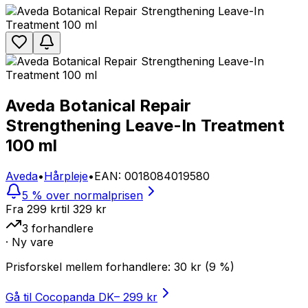
Aveda Botanical Repair
Strengthening Leave-In Treatment
100 ml
Aveda
•
Hårpleje
•
EAN
:
0018084019580
5 % over normalprisen
Fra
299 kr
til
329
kr
3
forhandlere
· Ny vare
Prisforskel mellem forhandlere:
30
kr
(
9
%)
Gå til Cocopanda DK
–
299 kr