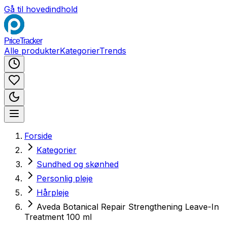
Gå til hovedindhold
PriceTracker
Alle produkter
Kategorier
Trends
Forside
Kategorier
Sundhed og skønhed
Personlig pleje
Hårpleje
Aveda Botanical Repair Strengthening Leave-In
Treatment 100 ml