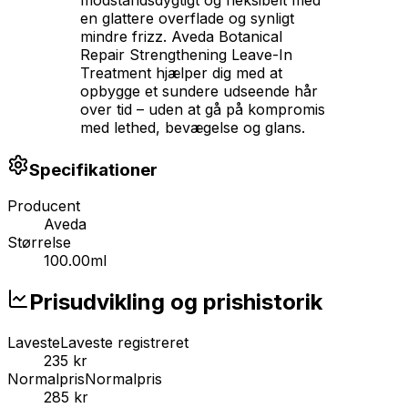
modstandsdygtigt og fleksibelt med
en glattere overflade og synligt
mindre frizz. Aveda Botanical
Repair Strengthening Leave-In
Treatment hjælper dig med at
opbygge et sundere udseende hår
over tid – uden at gå på kompromis
med lethed, bevægelse og glans.
Specifikationer
Producent
Aveda
Størrelse
100.00ml
Prisudvikling og prishistorik
Laveste
Laveste registreret
235 kr
Normalpris
Normalpris
285 kr