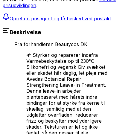
prisudviklingen
.
Opret en prisagent og få besked ved prisfald
Beskrivelse
Fra forhandleren
Beautycos DK
:
🌱 Styrker og reparerer indefra ·
Varmebeskyttelse op til 230°C ·
Silikonefri og vegansk Giv svækket
eller skadet hår daglig, let pleje med
Avedas Botanical Repair
Strengthening Leave-In Treatment.
Denne leave-in arbejder
plantebaseret med hårets indre
bindinger for at styrke fra kerne til
skællag, samtidig med at den
udglatter overfladen, reducerer
frizz og beskytter mod yderligere
skader. Teksturen er let og ikke-
fedtet, så den passer til alle