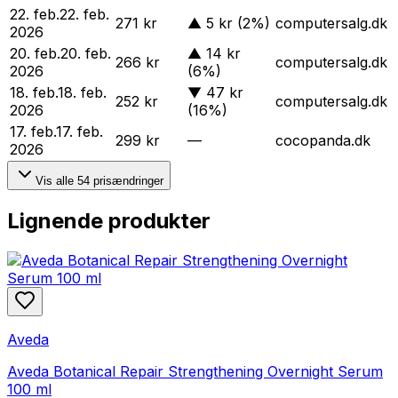
22. feb.
22. feb.
271 kr
▲
5 kr
(2%)
computersalg.dk
2026
20. feb.
20. feb.
▲
14 kr
266 kr
computersalg.dk
2026
(6%)
18. feb.
18. feb.
▼
47 kr
252 kr
computersalg.dk
2026
(16%)
17. feb.
17. feb.
299 kr
—
cocopanda.dk
2026
Vis alle
54
prisændringer
Lignende produkter
Aveda
Aveda Botanical Repair Strengthening Overnight Serum
100 ml