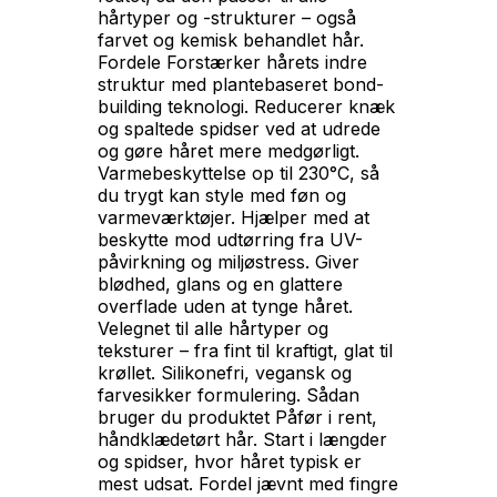
hårtyper og -strukturer – også
farvet og kemisk behandlet hår.
Fordele Forstærker hårets indre
struktur med plantebaseret bond-
building teknologi. Reducerer knæk
og spaltede spidser ved at udrede
og gøre håret mere medgørligt.
Varmebeskyttelse op til 230°C, så
du trygt kan style med føn og
varmeværktøjer. Hjælper med at
beskytte mod udtørring fra UV-
påvirkning og miljøstress. Giver
blødhed, glans og en glattere
overflade uden at tynge håret.
Velegnet til alle hårtyper og
teksturer – fra fint til kraftigt, glat til
krøllet. Silikonefri, vegansk og
farvesikker formulering. Sådan
bruger du produktet Påfør i rent,
håndklædetørt hår. Start i længder
og spidser, hvor håret typisk er
mest udsat. Fordel jævnt med fingre