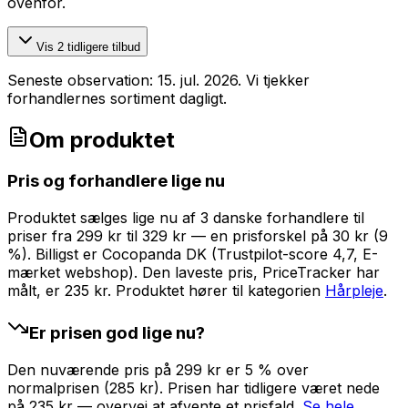
ovenfor.
Vis
2
tidligere tilbud
Seneste observation:
15. jul. 2026
. Vi tjekker
forhandlernes sortiment dagligt.
Om produktet
Pris og forhandlere lige nu
Produktet sælges lige nu af 3 danske forhandlere til
priser fra 299 kr til 329 kr — en prisforskel på 30 kr (9
%). Billigst er Cocopanda DK (Trustpilot-score 4,7, E-
mærket webshop). Den laveste pris, PriceTracker har
målt, er 235 kr.
Produktet hører til kategorien
Hårpleje
.
Er prisen god lige nu?
Den nuværende pris på 299 kr er 5 % over
normalprisen (285 kr). Prisen har tidligere været nede
på 235 kr — overvej at afvente et prisfald.
Se hele