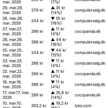
mar. 2026
(7%)
29. mar.
29.
▲
35 kr
279 kr
computersalg.dk
mar. 2026
(14%)
28. mar.
28.
▼
55 kr
244 kr
computersalg.dk
mar. 2026
(18%)
27. mar.
27.
▲
11 kr
299 kr
cocopanda.dk
mar. 2026
(4%)
26. mar.
26.
▲
44 kr
288 kr
computersalg.dk
mar. 2026
(18%)
25. mar.
25.
▼
44 kr
244 kr
computersalg.dk
mar. 2026
(15%)
23. mar.
23.
▼
11 kr
288 kr
computersalg.dk
mar. 2026
(4%)
22. mar.
22.
▲
11 kr
299 kr
cocopanda.dk
mar. 2026
(4%)
18. mar.
18.
▼
11 kr
288 kr
computersalg.dk
mar. 2026
(4%)
17. mar.
17. mar.
▲
35,8 kr
299 kr
cocopanda.dk
2026
(14%)
10. mar.
10.
▲
19,2 kr
263,2 kr
lyko.com
mar. 2026
(8%)