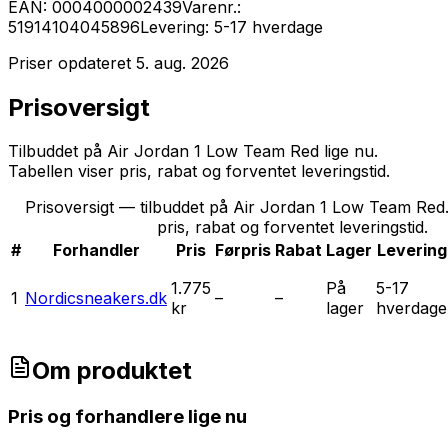
EAN:
0004000002439
Varenr.:
51914104045896
Levering:
5-17 hverdage
Priser opdateret
5. aug. 2026
Prisoversigt
Tilbuddet på Air Jordan 1 Low Team Red lige nu.
Tabellen viser pris, rabat og forventet leveringstid.
Prisoversigt — tilbuddet på Air Jordan 1 Low Team Red.
pris, rabat og forventet leveringstid.
#
Forhandler
Pris
Førpris
Rabat
Lager
Levering
1.775
På
5-17
1
Nordicsneakers.dk
–
–
kr
lager
hverdage
Om produktet
Pris og forhandlere lige nu