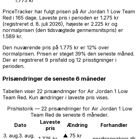
1.775 kr
PriceTracker har fulgt prisen på
Air Jordan 1 Low Team
Red
i
165
dage.
Laveste pris i perioden er
1.275 kr
(registreret d.
8. juli 2026
),
højeste er
2.225 kr
og
normalprisen (den tidsvægtede gennemsnitspris) er
1.589 kr
.
Den nuværende pris på
1.775 kr
er
12% over
normalprisen
.
Prisen er steget 39% den seneste måned.
Der er registreret 9 prisfald og 12 prisstigninger i
perioden.
Prisændringer de seneste 6 måneder
Tabellen viser
22
prisændring
er
for
Air Jordan 1 Low
Team Red
. Kun ændringer i laveste pris vises.
Prishistorik —
22
prisændringer for
Air Jordan 1 Low
Team Red
de seneste 6 måneder.
Laveste
Dato
Ændring
Forhandler
pris
3. aug.
3. aug.
▲
75 kr
1.775 kr
nordicsneakers.dk