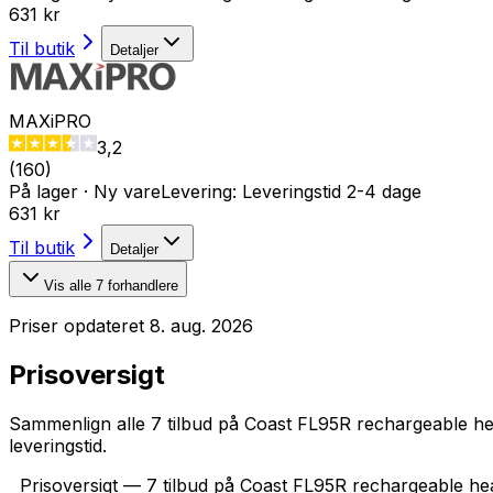
631 kr
Til butik
Detaljer
MAXiPRO
3,2
(
160
)
På lager
·
Ny vare
Levering:
Leveringstid 2-4 dage
631 kr
Til butik
Detaljer
Vis alle
7
forhandlere
Priser opdateret
8. aug. 2026
Prisoversigt
Sammenlign alle 7 tilbud på Coast FL95R rechargeable headl
leveringstid.
Prisoversigt — 7 tilbud på Coast FL95R rechargeable head