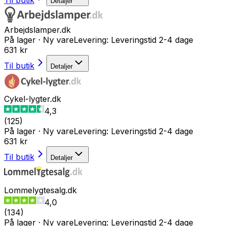
Til butik
Detaljer
Arbejdslamper.dk
På lager
·
Ny vare
Levering:
Leveringstid 2-4 dage
631 kr
Til butik
Detaljer
Cykel-lygter.dk
4,3
(
125
)
På lager
·
Ny vare
Levering:
Leveringstid 2-4 dage
631 kr
Til butik
Detaljer
Lommelygtesalg.dk
4,0
(
134
)
På lager
·
Ny vare
Levering:
Leveringstid 2-4 dage