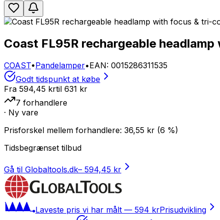
Coast FL95R rechargeable headlamp w
COAST
•
Pandelamper
•
EAN
:
0015286311535
Godt tidspunkt at købe
Fra
594,45 kr
til
631
kr
7
forhandlere
· Ny vare
Prisforskel mellem forhandlere:
36,55
kr
(
6
%)
Tidsbegrænset tilbud
Gå til Globaltools.dk
–
594,45 kr
Laveste pris vi har målt —
594 kr
Prisudvikling