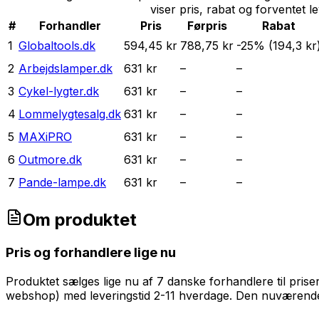
viser pris, rabat og forventet l
#
Forhandler
Pris
Førpris
Rabat
1
Globaltools.dk
594,45 kr
788,75 kr
-
25
% (
194,3 kr
2
Arbejdslamper.dk
631 kr
–
–
3
Cykel-lygter.dk
631 kr
–
–
4
Lommelygtesalg.dk
631 kr
–
–
5
MAXiPRO
631 kr
–
–
6
Outmore.dk
631 kr
–
–
7
Pande-lampe.dk
631 kr
–
–
Om produktet
Pris og forhandlere lige nu
Produktet sælges lige nu af 7 danske forhandlere til priser
webshop) med leveringstid 2-11 hverdage. Den nuværende p