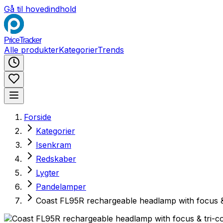
Gå til hovedindhold
PriceTracker
Alle produkter
Kategorier
Trends
Forside
Kategorier
Isenkram
Redskaber
Lygter
Pandelamper
Coast FL95R rechargeable headlamp with focus &