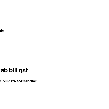
ukt.
b billigst
billigste forhandler.