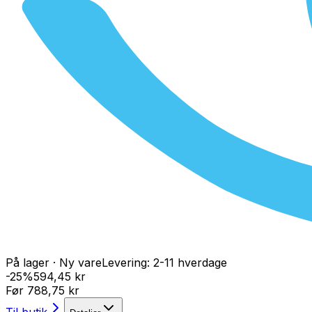
På lager
·
Ny vare
Levering:
2-11 hverdage
-
25
%
594,45 kr
Før
788,75 kr