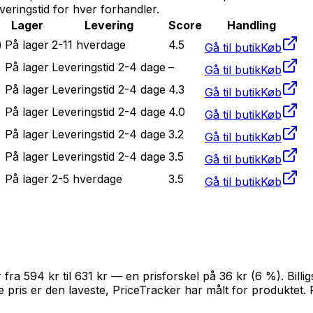
everingstid for hver forhandler.
Lager
Levering
Score
Handling
)
På lager
2-11 hverdage
4.5
Gå til butik
Køb
På lager
Leveringstid 2-4 dage
–
Gå til butik
Køb
På lager
Leveringstid 2-4 dage
4.3
Gå til butik
Køb
På lager
Leveringstid 2-4 dage
4.0
Gå til butik
Køb
På lager
Leveringstid 2-4 dage
3.2
Gå til butik
Køb
På lager
Leveringstid 2-4 dage
3.5
Gå til butik
Køb
På lager
2-5 hverdage
3.5
Gå til butik
Køb
 fra 594 kr til 631 kr — en prisforskel på 36 kr (6 %). Billi
ris er den laveste, PriceTracker har målt for produktet.