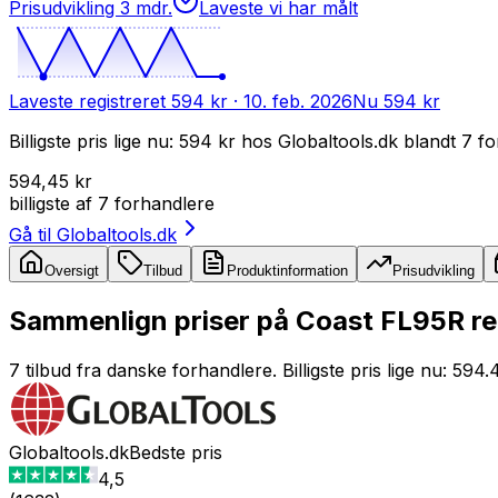
Prisudvikling 3 mdr.
Laveste vi har målt
Laveste registreret
594 kr
· 10. feb. 2026
Nu
594 kr
Billigste pris lige nu: 594 kr hos Globaltools.dk blandt 7 f
594,45 kr
billigste af
7
forhandlere
Gå til
Globaltools.dk
Oversigt
Tilbud
Produktinformation
Prisudvikling
Sammenlign priser på Coast FL95R rec
7 tilbud fra danske forhandlere. Billigste pris lige nu: 59
Globaltools.dk
Bedste pris
4,5