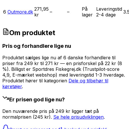
271,95
På
Leveringstid
6
Outmore.dk
–
–
3.
kr
lager
2-4 dage
Om produktet
Pris og forhandlere lige nu
Produktet sælges lige nu af 6 danske forhandlere til
priser fra 249 kr til 271 kr — en prisforskel på 22 kr (8
%). Billigst er Sportdres Fiskegrej.dk (Trustpilot-score
4,9, E-mærket webshop) med leveringstid 1-3 hverdage.
Produktet hører til kategorien
Dele og tilbehør til
køretøjer
.
Er prisen god lige nu?
Den nuværende pris på 249 kr ligger tæt på
normalprisen (245 kr).
Se hele prisudviklingen
.