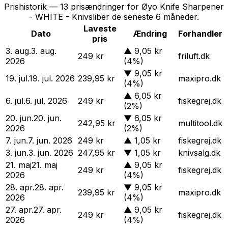
Prishistorik —
13
prisændringer for
Øyo Knife Sharpener
- WHITE - Knivsliber
de seneste 6 måneder.
Laveste
Dato
Ændring
Forhandler
pris
3. aug.
3. aug.
▲
9,05 kr
249 kr
friluft.dk
2026
(4%)
▼
9,05 kr
19. jul.
19. jul. 2026
239,95 kr
maxipro.dk
(4%)
▲
6,05 kr
6. jul.
6. jul. 2026
249 kr
fiskegrej.dk
(2%)
20. jun.
20. jun.
▼
6,05 kr
242,95 kr
multitool.dk
2026
(2%)
7. jun.
7. jun. 2026
249 kr
▲
1,05 kr
fiskegrej.dk
3. jun.
3. jun. 2026
247,95 kr
▼
1,05 kr
knivsalg.dk
21. maj
21. maj
▲
9,05 kr
249 kr
fiskegrej.dk
2026
(4%)
28. apr.
28. apr.
▼
9,05 kr
239,95 kr
maxipro.dk
2026
(4%)
27. apr.
27. apr.
▲
9,05 kr
249 kr
fiskegrej.dk
2026
(4%)