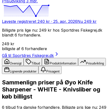
Prisudvikling 3 mdr.
Laveste registreret
240 kr
· 25. apr. 2026
Nu
249 kr
Billigste pris lige nu: 249 kr hos Sportdres Fiskegrej.dk
blandt 6 forhandlere.
249 kr
billigste af
6
forhandlere
Gå til
Sportdres Fiskegrej.dk
Oversigt
Tilbud
Produktinformation
Prisudvikling
Lignende produkter
Prisagent
Sammenlign priser på Øyo Knife
Sharpener - WHITE - Knivsliber og
køb billigst
6 tilbud fra danske forhandlere. Billigste pris lige nu: 249