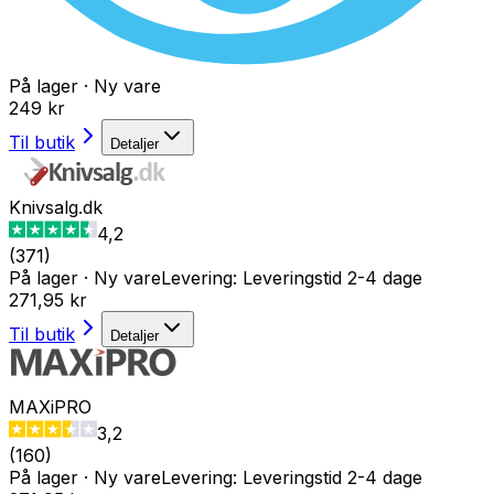
På lager
·
Ny vare
249 kr
Til butik
Detaljer
Knivsalg.dk
4,2
(
371
)
På lager
·
Ny vare
Levering:
Leveringstid 2-4 dage
271,95 kr
Til butik
Detaljer
MAXiPRO
3,2
(
160
)
På lager
·
Ny vare
Levering:
Leveringstid 2-4 dage