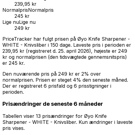
239,95 kr
Normalpris
Normalpris
245 kr
Lige nu
Lige nu
249 kr
PriceTracker har fulgt prisen på
Øyo Knife Sharpener -
WHITE - Knivsliber
i
150
dage.
Laveste pris i perioden er
239,95 kr
(registreret d.
25. april 2026
),
højeste er
249
kr
og normalprisen (den tidsvægtede gennemsnitspris)
er
245 kr
.
Den nuværende pris på
249 kr
er
2% over
normalprisen
.
Prisen er steget 4% den seneste måned.
Der er registreret 6 prisfald og 6 prisstigninger i
perioden.
Prisændringer de seneste 6 måneder
Tabellen viser
13
prisændring
er
for
Øyo Knife
Sharpener - WHITE - Knivsliber
. Kun ændringer i laveste
pris vises.