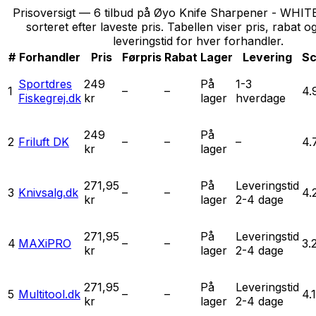
Prisoversigt — 6 tilbud på Øyo Knife Sharpener - WHITE
sorteret efter laveste pris. Tabellen viser pris, rabat o
leveringstid for hver forhandler.
#
Forhandler
Pris
Førpris
Rabat
Lager
Levering
Sc
Sportdres
249
På
1-3
1
–
–
4.
Fiskegrej.dk
kr
lager
hverdage
249
På
2
Friluft DK
–
–
–
4.
kr
lager
271,95
På
Leveringstid
3
Knivsalg.dk
–
–
4.
kr
lager
2-4 dage
271,95
På
Leveringstid
4
MAXiPRO
–
–
3.
kr
lager
2-4 dage
271,95
På
Leveringstid
5
Multitool.dk
–
–
4.1
kr
lager
2-4 dage