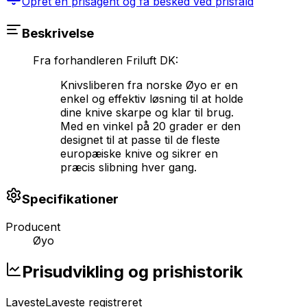
Opret en prisagent og få besked ved prisfald
Beskrivelse
Fra forhandleren
Friluft DK
:
Knivsliberen fra norske Øyo er en
enkel og effektiv løsning til at holde
dine knive skarpe og klar til brug.
Med en vinkel på 20 grader er den
designet til at passe til de fleste
europæiske knive og sikrer en
præcis slibning hver gang.
Specifikationer
Producent
Øyo
Prisudvikling og prishistorik
Laveste
Laveste registreret