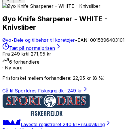
Øyo Knife Sharpener - WHITE -
Knivsliber
Øyo
•
Dele og tilbehør til køretøjer
•
EAN
:
0015896403101
Tæt på normalprisen
Fra
249 kr
til
271,95
kr
6
forhandlere
· Ny vare
Prisforskel mellem forhandlere:
22,95
kr
(
8
%)
Gå til Sportdres Fiskegrej.dk
–
249 kr
Laveste registreret
240 kr
Prisudvikling