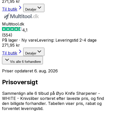
271,95 kr
Til butik
Detaljer
Multitool.dk
4,1
(
554
)
På lager
·
Ny vare
Levering:
Leveringstid 2-4 dage
271,95 kr
Til butik
Detaljer
Vis alle
6
forhandlere
Priser opdateret
6. aug. 2026
Prisoversigt
Sammenlign alle 6 tilbud på Øyo Knife Sharpener -
WHITE - Knivsliber sorteret efter laveste pris, og find
den billigste forhandler. Tabellen viser pris, rabat og
forventet leveringstid.