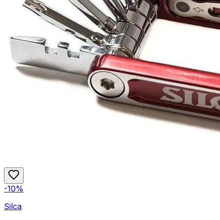
-
10
%
Silca